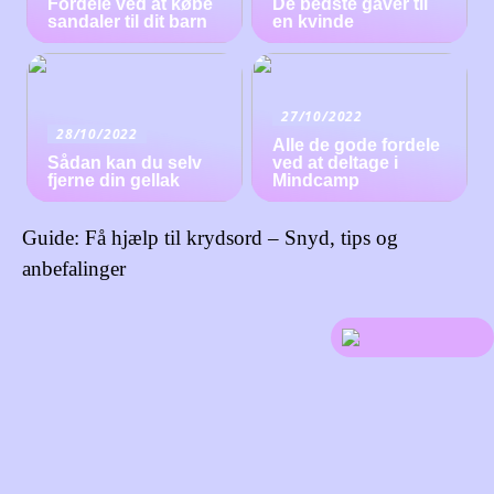
Fordele ved at købe
De bedste gaver til
sandaler til dit barn
en kvinde
27/10/2022
28/10/2022
Alle de gode fordele
Sådan kan du selv
ved at deltage i
fjerne din gellak
Mindcamp
Guide: Få hjælp til krydsord – Snyd, tips og
anbefalinger