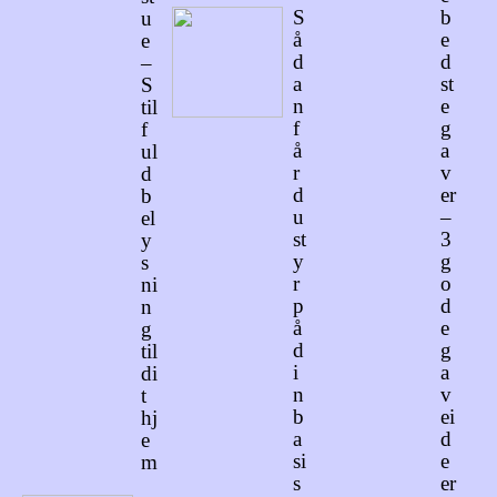
S
b
u
å
e
e
d
d
–
a
st
S
n
e
til
f
g
f
å
a
ul
r
v
d
d
er
b
u
–
el
st
3
y
y
g
s
r
o
ni
p
d
n
å
e
g
d
g
til
i
a
di
n
v
t
b
ei
hj
a
d
e
si
e
m
s
er