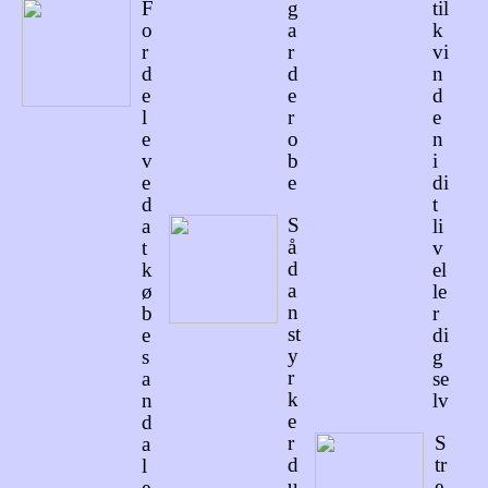
F
g
til
o
a
k
r
r
vi
d
d
n
e
e
d
l
r
e
e
o
n
v
b
i
e
e
di
d
t
S
a
li
å
t
v
d
k
el
a
ø
le
n
b
r
st
e
di
y
s
g
r
a
se
k
n
lv
e
d
r
S
a
d
tr
l
u
e
e