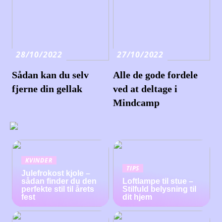
28/10/2022
27/10/2022
Sådan kan du selv
Alle de gode fordele
fjerne din gellak
ved at deltage i
Mindcamp
KVINDER
TIPS
Julefrokost kjole –
sådan finder du den
Loftlampe til stue –
perfekte stil til årets
Stilfuld belysning til
fest
dit hjem