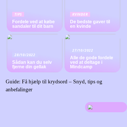
TIPS
KVINDER
Fordele ved at købe
De bedste gaver til
sandaler til dit barn
en kvinde
27/10/2022
28/10/2022
Alle de gode fordele
Sådan kan du selv
ved at deltage i
fjerne din gellak
Mindcamp
Guide: Få hjælp til krydsord – Snyd, tips og
anbefalinger