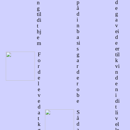
p
d
n
å
e
g
d
g
til
i
a
di
n
v
t
b
ei
hj
a
d
e
si
e
m
s
er
F
g
til
o
a
k
r
r
vi
d
d
n
e
e
d
l
r
e
e
o
n
v
b
i
e
e
di
d
t
S
a
li
å
t
v
d
k
el
a
ø
le