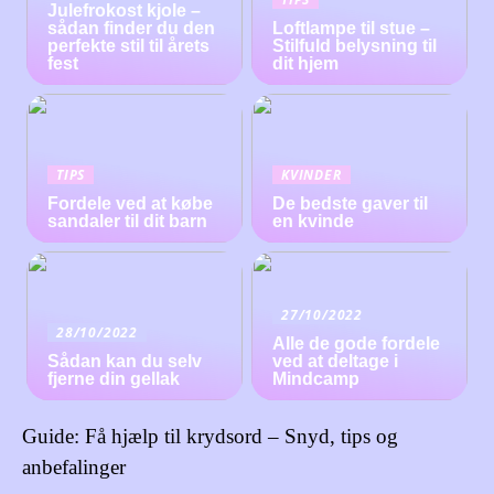
Julefrokost kjole –
sådan finder du den
Loftlampe til stue –
perfekte stil til årets
Stilfuld belysning til
fest
dit hjem
TIPS
KVINDER
Fordele ved at købe
De bedste gaver til
sandaler til dit barn
en kvinde
27/10/2022
28/10/2022
Alle de gode fordele
Sådan kan du selv
ved at deltage i
fjerne din gellak
Mindcamp
Guide: Få hjælp til krydsord – Snyd, tips og
anbefalinger