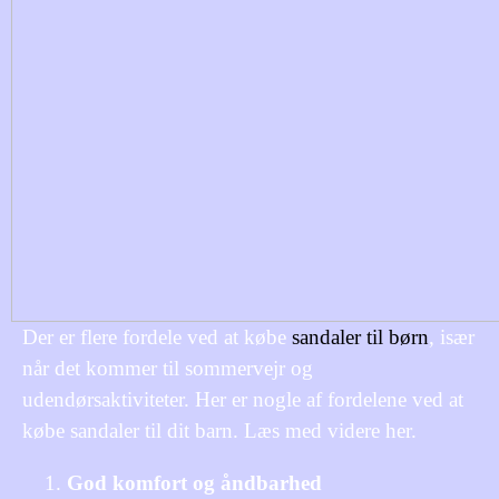
Der er flere fordele ved at købe
sandaler til børn
, især
når det kommer til sommervejr og
udendørsaktiviteter. Her er nogle af fordelene ved at
købe sandaler til dit barn. Læs med videre her.
God komfort og åndbarhed