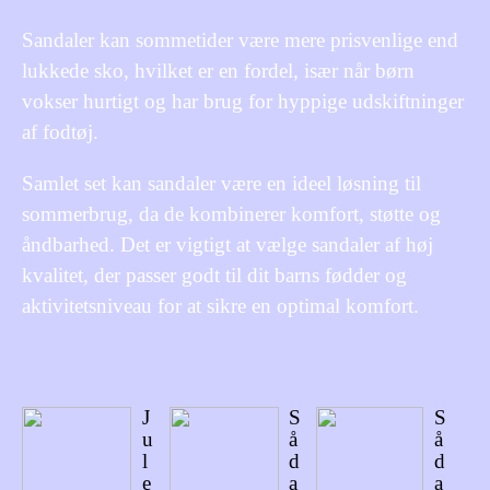
Sandaler kan sommetider være mere prisvenlige end
lukkede sko, hvilket er en fordel, især når børn
vokser hurtigt og har brug for hyppige udskiftninger
af fodtøj.
Samlet set kan sandaler være en ideel løsning til
sommerbrug, da de kombinerer komfort, støtte og
åndbarhed. Det er vigtigt at vælge sandaler af høj
kvalitet, der passer godt til dit barns fødder og
aktivitetsniveau for at sikre en optimal komfort.
J
S
S
u
å
å
l
d
d
e
a
a