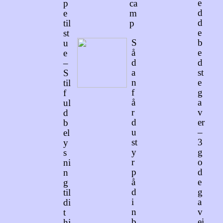
e
p
ca
d
e
m
d
til
p
e
st
S
b
u
å
e
e
d
d
–
a
st
S
n
e
til
f
g
f
å
a
ul
r
v
d
d
er
b
u
–
el
st
3
y
y
g
s
r
o
ni
p
d
n
å
e
g
d
g
til
i
a
di
n
v
t
b
ei
hj