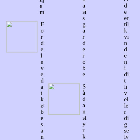
a
d
e
si
e
m
s
er
F
g
til
o
a
k
r
r
vi
d
d
n
e
e
d
l
r
e
e
o
n
v
b
i
e
e
di
d
t
S
a
li
å
t
v
d
k
el
a
ø
le
n
b
r
st
e
di
y
s
g
r
a
se
k
n
lv