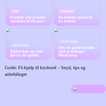
TIPS
KVINDER
Fordele ved at købe
De bedste gaver til
sandaler til dit barn
en kvinde
27/10/2022
28/10/2022
Alle de gode fordele
Sådan kan du selv
ved at deltage i
fjerne din gellak
Mindcamp
Guide: Få hjælp til krydsord – Snyd, tips og
anbefalinger