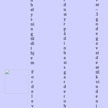
d
er
b
u
–
el
st
3
y
y
g
s
r
o
ni
p
d
n
å
e
g
d
g
til
i
a
di
n
v
t
b
ei
hj
a
d
e
si
e
m
s
er
F
g
til
o
a
k
r
r
vi
d
d
n
e
e
d
l
r
e
e
o
n
v
b
i