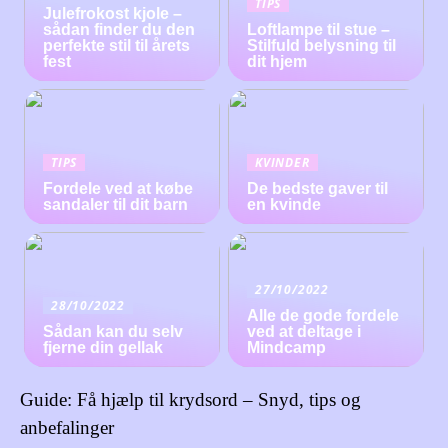
TIPS
Julefrokost kjole –
sådan finder du den
Loftlampe til stue –
perfekte stil til årets
Stilfuld belysning til
fest
dit hjem
TIPS
KVINDER
Fordele ved at købe
De bedste gaver til
sandaler til dit barn
en kvinde
27/10/2022
28/10/2022
Alle de gode fordele
Sådan kan du selv
ved at deltage i
fjerne din gellak
Mindcamp
Guide: Få hjælp til krydsord – Snyd, tips og
anbefalinger