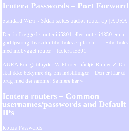
Icotera Passwords – Port Forward
Standard WiFi » Sådan sættes trådløs router op | AURA
Den indbyggede router i i5801 eller router i4850 er en
god løsning, hvis din fiberboks er placeret … Fiberboks
med indbygget router – Icotera i5801.
AURA Energi tilbyder WIFI med trådløs Router ✓ Du
skal ikke bekymre dig om indstillinger – Den er klar til
brug med det samme! Se mere her »
Icotera routers – Common
usernames/passwords and Default
IPs
Icotera Passwords