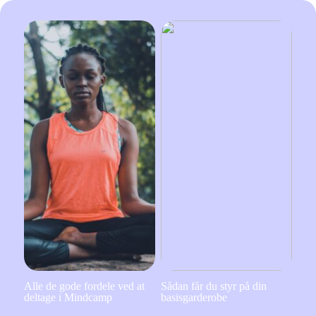
Alle de gode fordele ved at
Sådan får du styr på din
deltage i Mindcamp
basisgarderobe