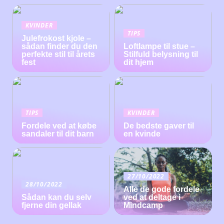
KVINDER
TIPS
Julefrokost kjole –
sådan finder du den
Loftlampe til stue –
perfekte stil til årets
Stilfuld belysning til
fest
dit hjem
TIPS
KVINDER
Fordele ved at købe
De bedste gaver til
sandaler til dit barn
en kvinde
27/10/2022
28/10/2022
Alle de gode fordele
Sådan kan du selv
ved at deltage i
fjerne din gellak
Mindcamp